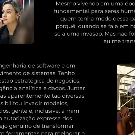
Mesmo vivendo em uma époc
fundamental para seres huma
quem tenha medo dessa pal
porquê: quando se fala em h
se a uma invasão. Mas não fo
eu me tran
genharia de software e em
lvimento de sistemas. Tenho
stão estratégica de negócios,
gência analítica e dados. Juntar
as aparentemente tão diversas
sibilitou invadir modelos,
os, gente e, inclusive, a mim
autorização expressa dos
sejo genuíno de transformar
m ferramentas para melhorar o