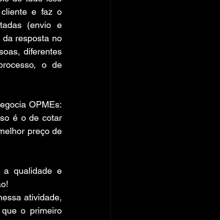
liente e faz o 
adas (envio e 
 da resposta no 
oas, diferentes 
rocesso, o de 
egocia OPMEs: 
so é o de cotar 
elhor preço de 
a qualidade e 
ão!
essa atividade, 
ue o primeiro 