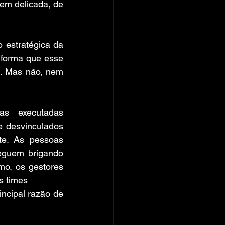
bem delicada, de 
 estratégica da 
 forma que esse 
. Mas não, nem 
s executadas 
e desvinculados 
e. As pessoas 
guem brigando 
o, os gestores 
s times
ncipal razão de 