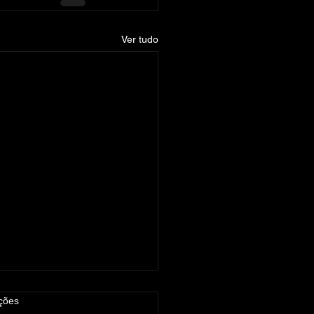
Ver tudo
as.
ções