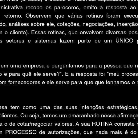
inistrativa recebe os pareceres, emite a resposta ao c
 retorno. Observem que várias rotinas foram execut
o, análises sobre ele, cotações, negociações, inserção
 o cliente). Essas rotinas, que envolvem diversas pess
uns setores e sistemas fazem parte de um ÚNICO p
em uma empresa e perguntamos para a pessoa que n
o e para quê ele serve?". E a resposta foi "meu proces
com fornecedores e ele serve para que que tenhamos o m
a tem como uma das suas intenções estratégicas 
 clientes. Ou seja, temos um emaranhado nessa afirmaç
a o de cotar/negociar valores. A sua ROTINA consiste n
um PROCESSO de autorizações, que nada mais é do q