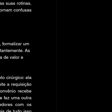
 suas rotinas. 
tornam confusas 
, formalizar um 
stantemente. As 
a de valor e 
cirúrgico: ela 
te a requisição 
onvênio recebe 
e faz uma outra 
cedores com os 
s de tudo isso 