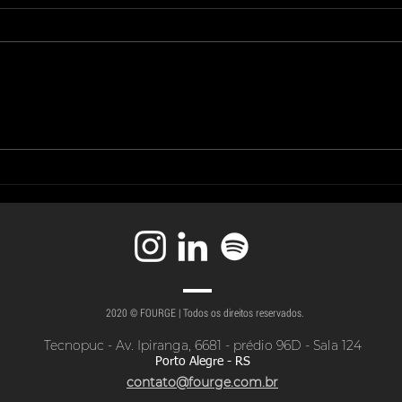
O futuro das
Pla
cooperativas médicas
est
não depende de mais
orç
tecnologia
2020 © FOURGE | Todos os direitos reservados.
Tecnopuc - Av. Ipiranga, 6681 - prédio 96D - Sala 124
Porto Alegre - RS
contato@fourge.com.br