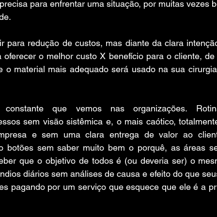
e precisa para enfrentar uma situação, por muitas vezes 
de.
ir para redução de custos, mas diante da clara intenção
 oferecer o melhor custo X benefício para o cliente, de
e o material mais adequado será usado na sua cirurgia
constante que vemos nas organizações. Rotina
essos sem visão sistêmica e, o mais caótico, totalment
mpresa e sem uma clara entrega de valor ao client
o botões sem saber muito bem o porquê, as áreas se
eber que o objetivo de todos é (ou deveria ser) o mesm
dios diários sem análises de causa e efeito do que seu
tes pagando por um serviço que esquece que ele é a pri