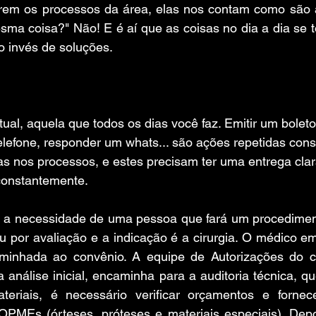
rem os processos da área, elas nos contam como são as
sma coisa?" Não! E é aí que as coisas no dia a dia se 
o invés de soluções.
tual, aquela que todos os dias você faz. Emitir um boleto
telefone, responder um whats... são ações repetidas con
das nos processos, e estes precisam ter uma entrega clar
constantemente.
a necessidade de uma pessoa que fará um procedimento 
u por avaliação e a indicação é a cirurgia. O médico emi
minhada ao convênio. A equipe de Autorizações do c
 análise inicial, encaminha para a auditoria técnica, qu
teriais, é necessário verificar orçamentos e forne
OPMEs (órteses, próteses e materiais especiais). Depoi