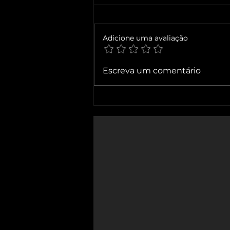
Adicione uma avaliação
Maturidade digital não se
Escreva um comentário
compra