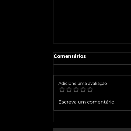
Comentários
Adicione uma avaliação
Maturidade digital não se
Escreva um comentário
compra