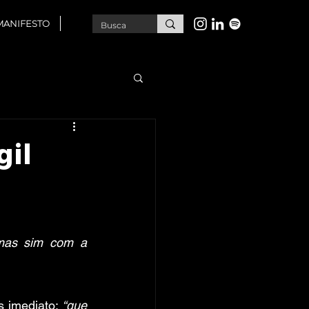
MANIFESTO
gil
mas sim com a 
s imediato:
 “que 