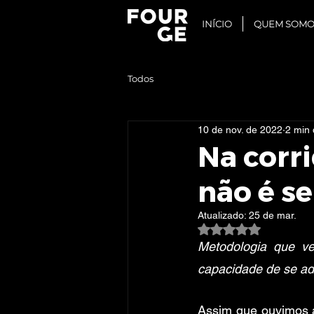
INÍCIO
QUEM SOMO
Todos
10 de nov. de 2022
2 min 
Na corri
não é se
Atualizado:
25 de mar.
Avaliado com NaN d
Metodologia que v
capacidade de se a
Assim que ouvimos a