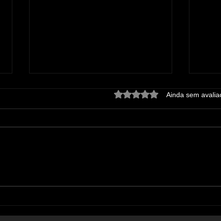
Avaliado com 0 de 5 estrel
Ainda sem avalia
O futuro das
Pla
cooperativas médicas
est
não depende de mais
orç
tecnologia