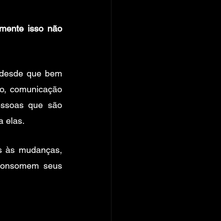
mente isso não 
 desde que bem 
ão, comunicação 
ssoas que são 
a elas.
s às mudanças, 
consomem seus 