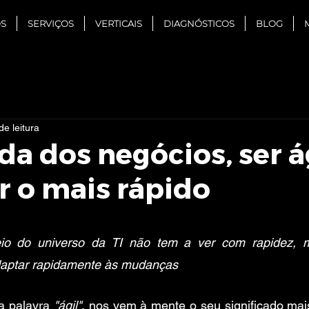
S
SERVIÇOS
VERTICAIS
DIAGNÓSTICOS
BLOG
de leitura
da dos negócios, ser á
r o mais rápido
e 5 estrelas.
eio do universo da TI não tem a ver com rapidez, 
daptar rapidamente às mudanças 
 palavra 
"ágil"
, nos vem à mente o seu significado mai