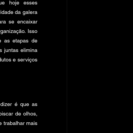
e hoje esses 
idade da galera 
ra se encaixar 
anização. Isso 
 as etapas de  
juntas elimina 
utos e serviços 
izer é que as 
scar de olhos, 
 trabalhar mais 