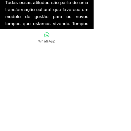
Todas essas atitudes são parte de uma 
transformação cultural que favorece um 
modelo de gestão para os novos 
tempos que estamos vivendo. Tempos 
em que é preciso resolver problemas 
complexos no mundo, e não apenas 
WhatsApp
pensar em lucro acima de tudo.
Se nada disso for feito, o teu negócio 
corre o risco de se tornar um Big 
Brother - o do livro ou o da TV, tu 
escolhe. Mas, no fim das contas, 
nenhum deles vai trazer os resultados 
que tu espera pra ti e pra sociedade em 
que a gente vive.
*Luciano Luis Mantelli nasceu no berço 
da agricultura familiar do Rio Grande do 
Sul, é pai, esposo, multiempreendedor 