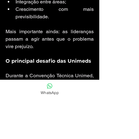
Integração entre áreas;
Crescimento com mais 
previsibilidade. 
Mais importante ainda: as lideranças 
passam a agir antes que o problema 
vire prejuízo.
O principal desafio das Unimeds
Durante a Convenção Técnica Unimed, 
a eficiência operacional apareceu como 
um dos desafios mais citados pelos 
WhatsApp
gestores de Unimeds de todo o país 
que visitaram o estande da FOURGE 
Tech, nossa vertical que une tecnologia 
e negócios. E isso faz todo sentido pra 
nós porque a pressão atual não vem 
apenas da sinistralidade. Ela vem da 