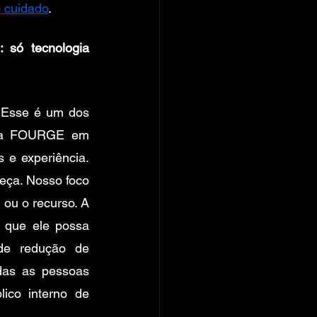
 cuidado
.
 só tecnologia 
 Esse é um dos 
s da FOURGE em 
e experiência. 
ça. Nosso foco 
 ou o recurso. A 
 que ele possa 
de redução de 
das as pessoas 
ico interno de 