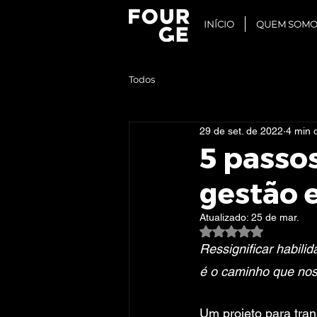
INÍCIO
QUEM SOMO
Todos
29 de set. de 2022
4 min d
5 passo
gestão 
Atualizado:
25 de mar.
Avaliado com NaN d
Ressignificar habil
é o caminho que nos
Um projeto para tra