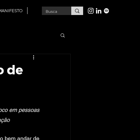
MANIFESTO
o de
foco em pessoas 
ação
o bem andar de 