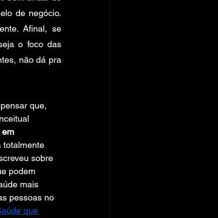
lo de negócio. 
te. Afinal, se 
eja o foco das 
tes, não dá pra 
 pensar que, 
ceitual 
r em 
á totalmente 
escreveu sobre 
ue podem 
aúde mais 
as pessoas no 
Saúde que 