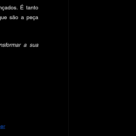
çados. É tanto 
que são a peça 
sformar a sua 
er