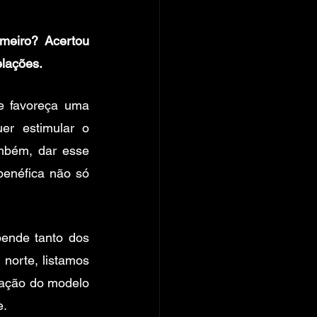
eiro? Acertou 
lações. 
e favoreça uma 
r estimular o 
mbém, dar esse 
enéfica não só 
ende tanto dos 
norte, listamos 
mação do modelo 
. 